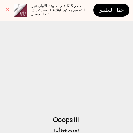
خصم 15% على طلبيتك الأولى عبر 
حمّل التطبيق
التطبيق مع كود: اهلا١٥ + رصيد 2 د.ك 
عند التسجيل
Ooops!!!
حدث خطأ ما!