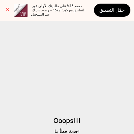
خصم 15% على طلبيتك الأولى عبر 
حمّل التطبيق
التطبيق مع كود: اهلا١٥ + رصيد 2 د.ك 
عند التسجيل
Ooops!!!
حدث خطأ ما!