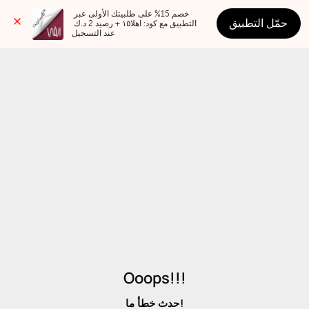
خصم 15% على طلبيتك الأولى عبر 
حمّل التطبيق
التطبيق مع كود: اهلا١٥ + رصيد 2 د.ك 
عند التسجيل
Ooops!!!
حدث خطأ ما!