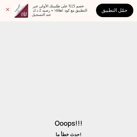
خصم 15% على طلبيتك الأولى عبر 
حمّل التطبيق
التطبيق مع كود: اهلا١٥ + رصيد 2 د.ك 
عند التسجيل
Ooops!!!
حدث خطأ ما!