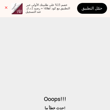
خصم 15% على طلبيتك الأولى عبر 
حمّل التطبيق
التطبيق مع كود: اهلا١٥ + رصيد 2 د.ك 
عند التسجيل
Ooops!!!
حدث خطأ ما!