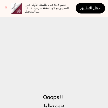
خصم 15% على طلبيتك الأولى عبر 
حمّل التطبيق
التطبيق مع كود: اهلا١٥ + رصيد 2 د.ك 
عند التسجيل
Ooops!!!
حدث خطأ ما!