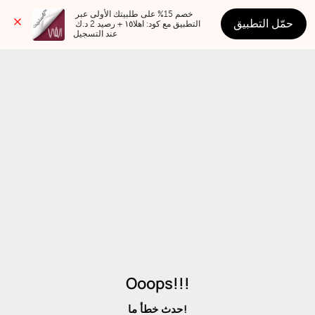
خصم 15% على طلبيتك الأولى عبر 
حمّل التطبيق
التطبيق مع كود: اهلا١٥ + رصيد 2 د.ك 
عند التسجيل
Ooops!!!
حدث خطأ ما!