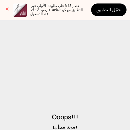
خصم 15% على طلبيتك الأولى عبر 
حمّل التطبيق
التطبيق مع كود: اهلا١٥ + رصيد 2 د.ك 
عند التسجيل
Ooops!!!
حدث خطأ ما!