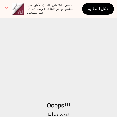
خصم 15% على طلبيتك الأولى عبر 
حمّل التطبيق
التطبيق مع كود: اهلا١٥ + رصيد 2 د.ك 
عند التسجيل
Ooops!!!
حدث خطأ ما!