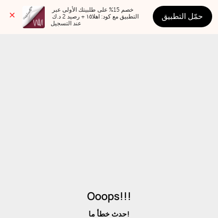
خصم 15% على طلبيتك الأولى عبر 
حمّل التطبيق
التطبيق مع كود: اهلا١٥ + رصيد 2 د.ك 
عند التسجيل
Ooops!!!
حدث خطأ ما!