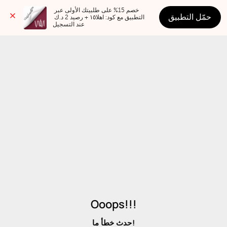
خصم 15% على طلبيتك الأولى عبر 
حمّل التطبيق
التطبيق مع كود: اهلا١٥ + رصيد 2 د.ك 
عند التسجيل
Ooops!!!
حدث خطأ ما!