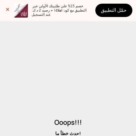
خصم 15% على طلبيتك الأولى عبر 
حمّل التطبيق
التطبيق مع كود: اهلا١٥ + رصيد 2 د.ك 
عند التسجيل
Ooops!!!
حدث خطأ ما!