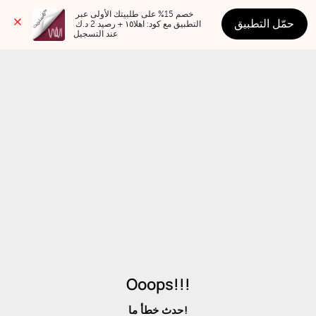
خصم 15% على طلبيتك الأولى عبر 
حمّل التطبيق
التطبيق مع كود: اهلا١٥ + رصيد 2 د.ك 
عند التسجيل
Ooops!!!
حدث خطأ ما!