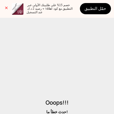
خصم 15% على طلبيتك الأولى عبر 
حمّل التطبيق
التطبيق مع كود: اهلا١٥ + رصيد 2 د.ك 
عند التسجيل
Ooops!!!
حدث خطأ ما!