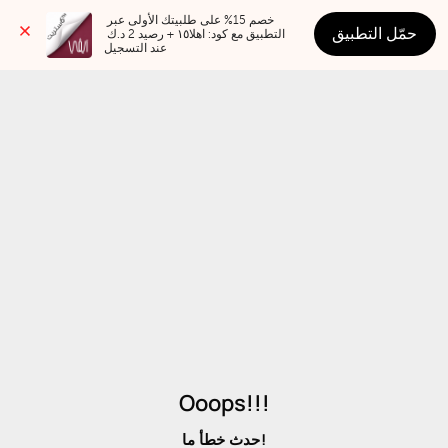
خصم 15% على طلبيتك الأولى عبر 
حمّل التطبيق
التطبيق مع كود: اهلا١٥ + رصيد 2 د.ك 
عند التسجيل
Ooops!!!
حدث خطأ ما!