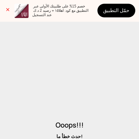
خصم 15% على طلبيتك الأولى عبر 
حمّل التطبيق
التطبيق مع كود: اهلا١٥ + رصيد 2 د.ك 
عند التسجيل
Ooops!!!
حدث خطأ ما!