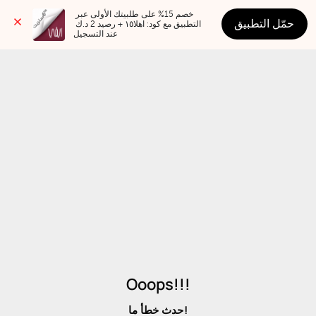
خصم 15% على طلبيتك الأولى عبر 
حمّل التطبيق
التطبيق مع كود: اهلا١٥ + رصيد 2 د.ك 
عند التسجيل
Ooops!!!
حدث خطأ ما!