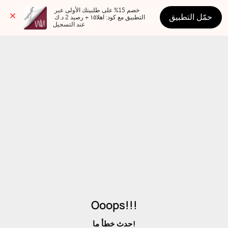
خصم 15% على طلبيتك الأولى عبر 
حمّل التطبيق
التطبيق مع كود: اهلا١٥ + رصيد 2 د.ك 
عند التسجيل
Ooops!!!
حدث خطأ ما!