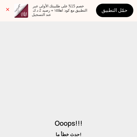
خصم 15% على طلبيتك الأولى عبر 
حمّل التطبيق
التطبيق مع كود: اهلا١٥ + رصيد 2 د.ك 
عند التسجيل
Ooops!!!
حدث خطأ ما!