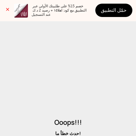
خصم 15% على طلبيتك الأولى عبر 
حمّل التطبيق
التطبيق مع كود: اهلا١٥ + رصيد 2 د.ك 
عند التسجيل
Ooops!!!
حدث خطأ ما!