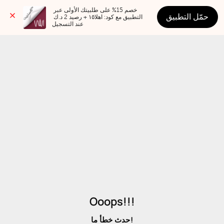
خصم 15% على طلبيتك الأولى عبر 
حمّل التطبيق
التطبيق مع كود: اهلا١٥ + رصيد 2 د.ك 
عند التسجيل
Ooops!!!
حدث خطأ ما!