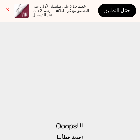
خصم 15% على طلبيتك الأولى عبر 
حمّل التطبيق
التطبيق مع كود: اهلا١٥ + رصيد 2 د.ك 
عند التسجيل
Ooops!!!
حدث خطأ ما!