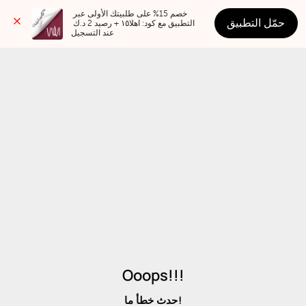
خصم 15% على طلبيتك الأولى عبر 
حمّل التطبيق
التطبيق مع كود: اهلا١٥ + رصيد 2 د.ك 
عند التسجيل
Ooops!!!
حدث خطأ ما!