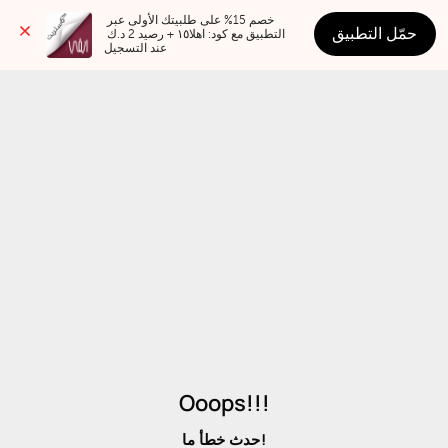
خصم 15% على طلبيتك الأولى عبر 
حمّل التطبيق
التطبيق مع كود: اهلا١٥ + رصيد 2 د.ك 
عند التسجيل
Ooops!!!
حدث خطأ ما!