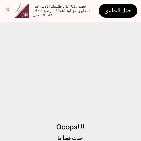
خصم 15% على طلبيتك الأولى عبر 
حمّل التطبيق
التطبيق مع كود: اهلا١٥ + رصيد 2 د.ك 
عند التسجيل
Ooops!!!
حدث خطأ ما!