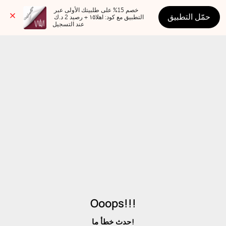
خصم 15% على طلبيتك الأولى عبر 
حمّل التطبيق
التطبيق مع كود: اهلا١٥ + رصيد 2 د.ك 
عند التسجيل
Ooops!!!
حدث خطأ ما!