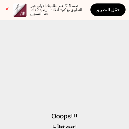
خصم 15% على طلبيتك الأولى عبر 
حمّل التطبيق
التطبيق مع كود: اهلا١٥ + رصيد 2 د.ك 
عند التسجيل
Ooops!!!
حدث خطأ ما!