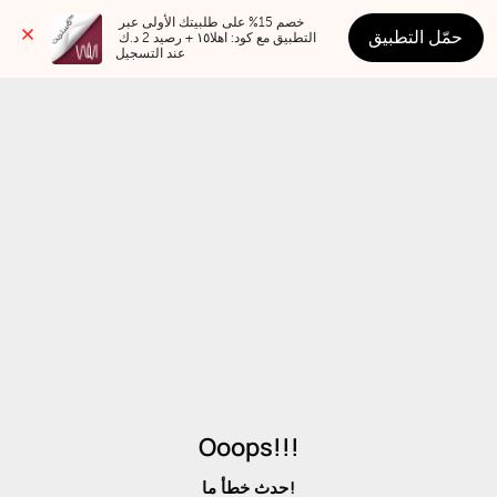
خصم 15% على طلبيتك الأولى عبر 
حمّل التطبيق
التطبيق مع كود: اهلا١٥ + رصيد 2 د.ك 
عند التسجيل
Ooops!!!
حدث خطأ ما!