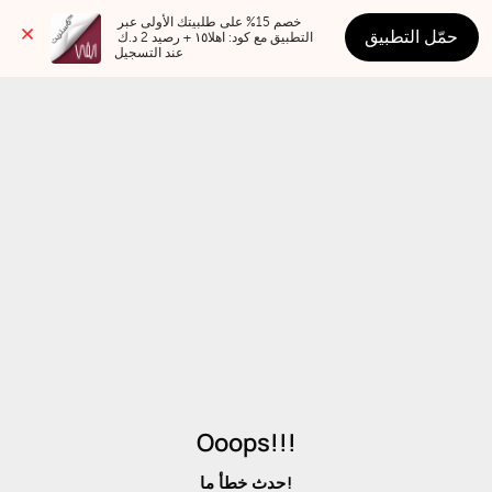
خصم 15% على طلبيتك الأولى عبر 
حمّل التطبيق
التطبيق مع كود: اهلا١٥ + رصيد 2 د.ك 
عند التسجيل
Ooops!!!
حدث خطأ ما!