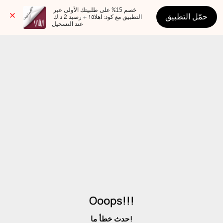
خصم 15% على طلبيتك الأولى عبر 
حمّل التطبيق
التطبيق مع كود: اهلا١٥ + رصيد 2 د.ك 
عند التسجيل
Ooops!!!
حدث خطأ ما!