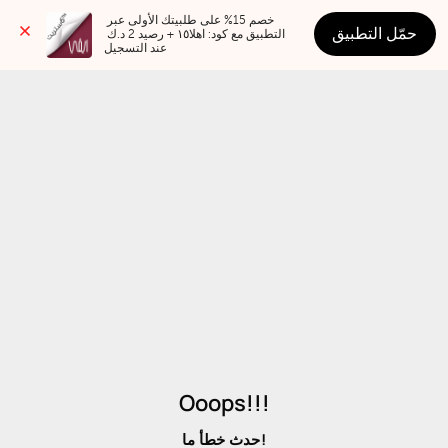
خصم 15% على طلبيتك الأولى عبر 
حمّل التطبيق
التطبيق مع كود: اهلا١٥ + رصيد 2 د.ك 
عند التسجيل
Ooops!!!
حدث خطأ ما!