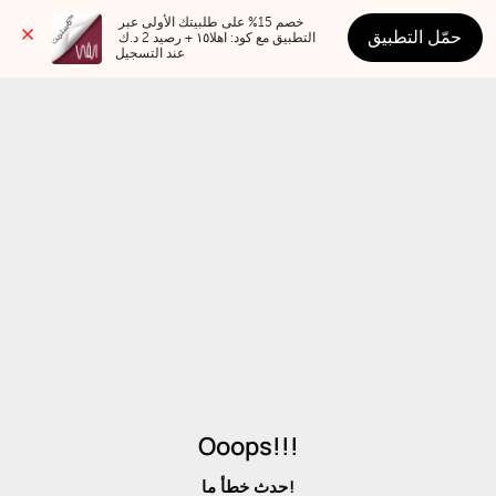
خصم 15% على طلبيتك الأولى عبر 
حمّل التطبيق
التطبيق مع كود: اهلا١٥ + رصيد 2 د.ك 
عند التسجيل
Ooops!!!
حدث خطأ ما!