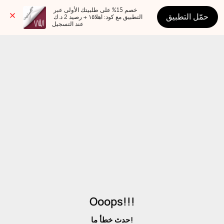
خصم 15% على طلبيتك الأولى عبر 
حمّل التطبيق
التطبيق مع كود: اهلا١٥ + رصيد 2 د.ك 
عند التسجيل
Ooops!!!
حدث خطأ ما!