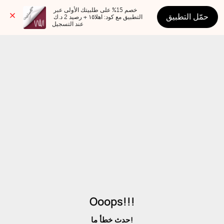
خصم 15% على طلبيتك الأولى عبر 
حمّل التطبيق
التطبيق مع كود: اهلا١٥ + رصيد 2 د.ك 
عند التسجيل
Ooops!!!
حدث خطأ ما!