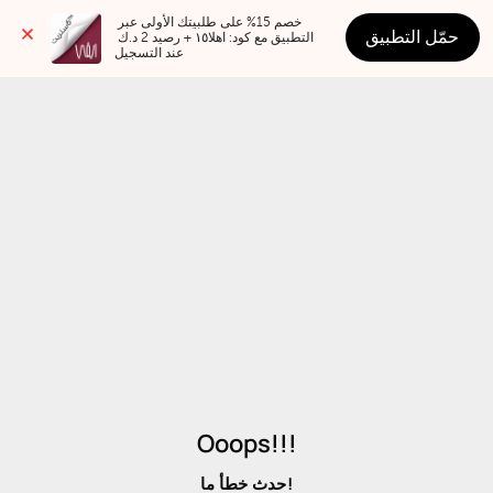
خصم 15% على طلبيتك الأولى عبر 
حمّل التطبيق
التطبيق مع كود: اهلا١٥ + رصيد 2 د.ك 
عند التسجيل
Ooops!!!
حدث خطأ ما!