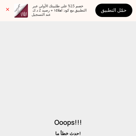
خصم 15% على طلبيتك الأولى عبر 
حمّل التطبيق
التطبيق مع كود: اهلا١٥ + رصيد 2 د.ك 
عند التسجيل
Ooops!!!
حدث خطأ ما!