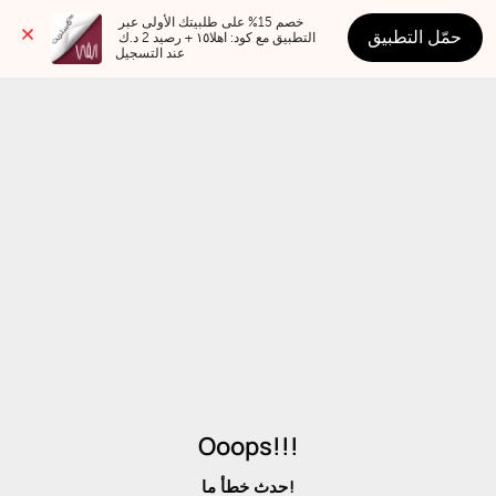
خصم 15% على طلبيتك الأولى عبر 
حمّل التطبيق
التطبيق مع كود: اهلا١٥ + رصيد 2 د.ك 
عند التسجيل
Ooops!!!
حدث خطأ ما!