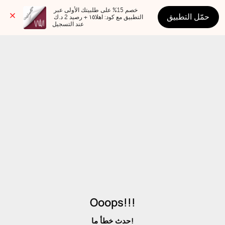
خصم 15% على طلبيتك الأولى عبر 
حمّل التطبيق
التطبيق مع كود: اهلا١٥ + رصيد 2 د.ك 
عند التسجيل
Ooops!!!
حدث خطأ ما!