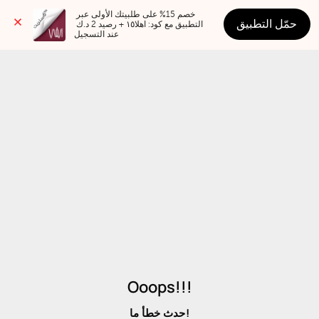
خصم 15% على طلبيتك الأولى عبر 
حمّل التطبيق
التطبيق مع كود: اهلا١٥ + رصيد 2 د.ك 
عند التسجيل
Ooops!!!
حدث خطأ ما!