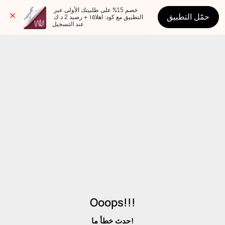
خصم 15% على طلبيتك الأولى عبر 
حمّل التطبيق
التطبيق مع كود: اهلا١٥ + رصيد 2 د.ك 
عند التسجيل
Ooops!!!
حدث خطأ ما!