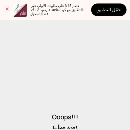
خصم 15% على طلبيتك الأولى عبر 
حمّل التطبيق
التطبيق مع كود: اهلا١٥ + رصيد 2 د.ك 
عند التسجيل
Ooops!!!
حدث خطأ ما!