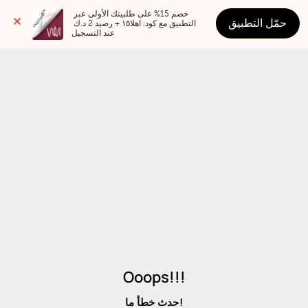
خصم 15% على طلبيتك الأولى عبر 
حمّل التطبيق
التطبيق مع كود: اهلا١٥ + رصيد 2 د.ك 
عند التسجيل
Ooops!!!
حدث خطأ ما!