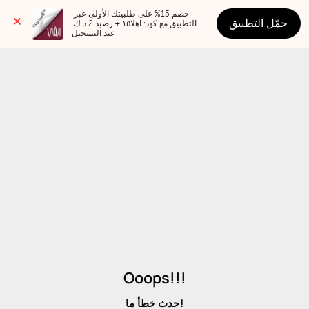
خصم 15% على طلبيتك الأولى عبر 
حمّل التطبيق
التطبيق مع كود: اهلا١٥ + رصيد 2 د.ك 
عند التسجيل
Ooops!!!
حدث خطأ ما!