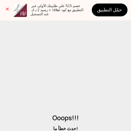
خصم 15% على طلبيتك الأولى عبر 
حمّل التطبيق
التطبيق مع كود: اهلا١٥ + رصيد 2 د.ك 
عند التسجيل
Ooops!!!
حدث خطأ ما!