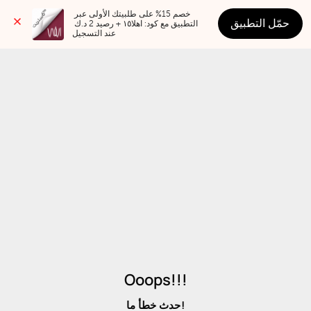
خصم 15% على طلبيتك الأولى عبر 
حمّل التطبيق
التطبيق مع كود: اهلا١٥ + رصيد 2 د.ك 
عند التسجيل
Ooops!!!
حدث خطأ ما!