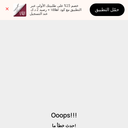
خصم 15% على طلبيتك الأولى عبر 
حمّل التطبيق
التطبيق مع كود: اهلا١٥ + رصيد 2 د.ك 
عند التسجيل
Ooops!!!
حدث خطأ ما!