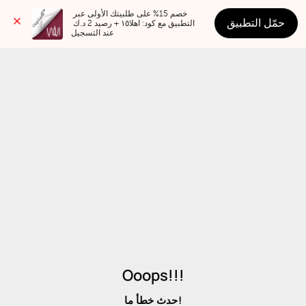
خصم 15% على طلبيتك الأولى عبر 
حمّل التطبيق
التطبيق مع كود: اهلا١٥ + رصيد 2 د.ك 
عند التسجيل
Ooops!!!
حدث خطأ ما!