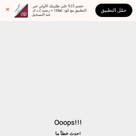
خصم 15% على طلبيتك الأولى عبر 
حمّل التطبيق
التطبيق مع كود: اهلا١٥ + رصيد 2 د.ك 
عند التسجيل
Ooops!!!
حدث خطأ ما!