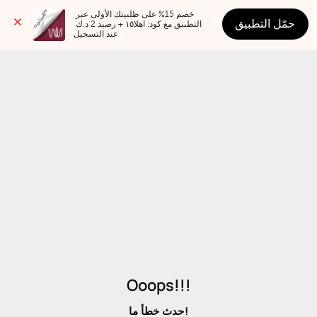
خصم 15% على طلبيتك الأولى عبر 
حمّل التطبيق
التطبيق مع كود: اهلا١٥ + رصيد 2 د.ك 
عند التسجيل
Ooops!!!
حدث خطأ ما!