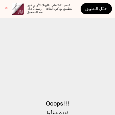
خصم 15% على طلبيتك الأولى عبر 
حمّل التطبيق
التطبيق مع كود: اهلا١٥ + رصيد 2 د.ك 
عند التسجيل
Ooops!!!
حدث خطأ ما!